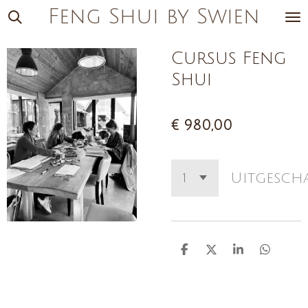
Feng Shui by Swien
Ga
direct
naar
Cursus Feng
de
Shui
hoofdinhoud
€ 980,00
Uitgesch
D
D
S
D
e
e
h
e
l
e
a
l
e
l
r
e
n
e
n