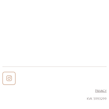
I
n
Privacy
s
KVK 51193299
t
a