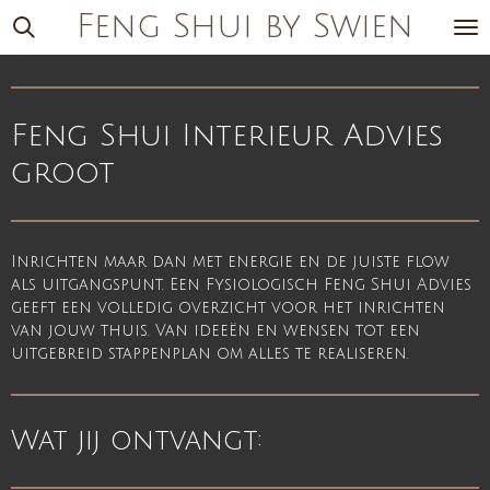
Feng Shui by Swien
Ga
direct
naar
de
Feng Shui Interieur Advies
hoofdinhoud
groot
Inrichten maar dan met energie en de juiste flow
als uitgangspunt. Een Fysiologisch Feng Shui Advies
geeft een volledig overzicht voor het inrichten
van jouw thuis. Van ideeën en wensen tot een
uitgebreid stappenplan om alles te realiseren.
Wat jij ontvangt: