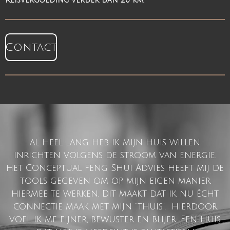
Reisvergoeding verder dan 20 km.
Contact
al heel lang heb ik mijn huis willen
inrichten volgens de stroom van energie.
het Conceptual feng Shui Advies heeft mij de
tools gegeven om op mijn eigen manier
hiermee te werken. Dit maakt dat ik nu écht
connectie maak met mijn “thuis”, hierdoor
voel ik me fijner, bewuster en blijer. Een huis