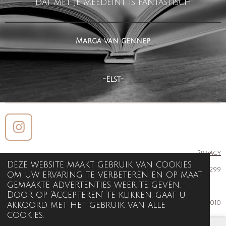
dat met je meedeint is fantastisch
Marga van gennep
-Elst-
I
n
Privacy
s
Deze website maakt gebruik van cookies
KVK 51193299
t
om uw ervaring te verbeteren en op maat
a
gemaakte advertenties weer te geven.
Door op ‘Accepteren’ te klikken, gaat u
g
Feng Shui by Swien sinds 2010
akkoord met het gebruik van alle
r
cookies.
a